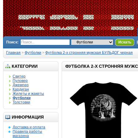
Поиск:
Искать
Главная
>
Футболки
>
Футболка 2-х стронняя мужская БУЛЬДОГ черная
КАТЕГОРИИ
ФУТБОЛКА 2-Х СТРОННЯЯ МУЖС
Свитер
Пуловер
Джемпер
Кардиган
Жилеты и жакеты
Футболки
Толстовки
ИНФОРМАЦИЯ
Доставка и оплата
Правила работы
магазина