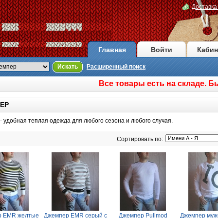
Доставка
Главная
Войти
Кабин
Искать
Расширенный поиск
Все товары есть на складе
. Б
ЕР
- удобная теплая одежда для любого сезона и любого случая.
Сортировать по:
р EMR желтые
Джемпер EMR серый с
Джемпер Pullmod
Джемпер муж