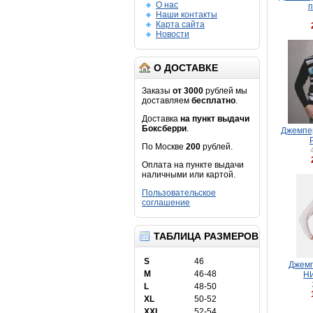
О нас
п
Наши контакты
Карта сайта
Новости
О ДОСТАВКЕ
Заказы
от 3000
рублей мы
доставляем
бесплатно
.
Доставка
на пункт выдачи
Боксберри
.
Джемпер
По Москве
200
рублей.
Оплата на пункте выдачи
наличными или картой.
Пользовательское
соглашение
ТАБЛИЦА РАЗМЕРОВ
S
46
Джемп
M
46-48
Н
L
48-50
XL
50-52
XXL
52-54