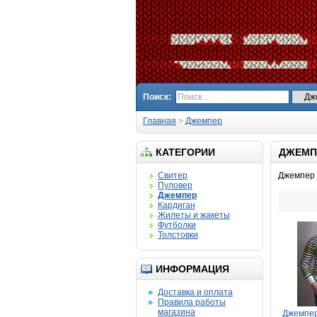
Поиск:
Главная
>
Джемпер
КАТЕГОРИИ
ДЖЕМП
Свитер
Джемпер 
Пуловер
Джемпер
Кардиган
Жилеты и жакеты
Футболки
Толстовки
ИНФОРМАЦИЯ
Доставка и оплата
Правила работы
магазина
Джемпе