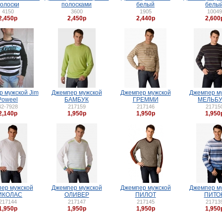
олоски
полосками
белый
белы
4150
3600
1905
10049
2,450р
2,450р
2,440р
2,600
 мужской Jim
Джемпер мужской
Джемпер мужской
Джемпер м
Poweel
БАМБУК
ГРЕММИ
МЕЛЬБ
42-7928
217159
217146
21715
2,140р
1,950р
1,950р
1,950
ер мужской
Джемпер мужской
Джемпер мужской
Джемпер м
ИКОЛАС
ОЛИВЕР
ПИЛОТ
ПИТО
217144
217147
217145
21713
1,950р
1,950р
1,950р
1,950