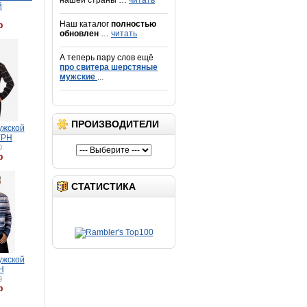
нашей страны …
читать
й
Наш каталог
полностью
р
обновлен
…
читать
А теперь пару слов ещё
про свитера шерстяные
мужские
...
ПРОИЗВОДИТЕЛИ
ужской
УРН
0
р
СТАТИСТИКА
ужской
Н
9
р